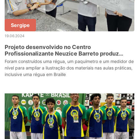
Sergipe
19.06.2024
Projeto desenvolvido no Centro
Profissionalizante Neuzice Barreto produz
instrumentos de medida em escala ampliada
Foram construídos uma régua, um paquímetro e um medidor de
nível para ampliar a ilustração dos materiais nas aulas práticas,
inclusive uma régua em Braille