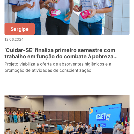
Sergipe
12.06.2024
‘Cuidar-SE’ finaliza primeiro semestre com
trabalho em função do combate à pobreza
menstrual
Projeto viabiliza a oferta de absorventes higiênicos e a
promoção de atividades de conscientização