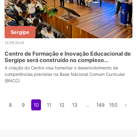
Sergipe
12.06.2024
Centro de Formação e Inovação Educacional de
Sergipe será construído no complexo
administrativo da Educação
​​​​​​​A criação do Centro visa fomentar o desenvolvimento de
competências previstas na Base Nacional Comum Curricular
(BNCC)
8
9
10
11
12
13
...
149
150
›