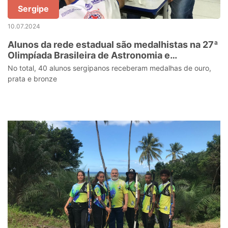
Sergipe
10.07.2024
Alunos da rede estadual são medalhistas na 27ª
Olimpíada Brasileira de Astronomia e
Astronáutica
No total, 40 alunos sergipanos receberam medalhas de ouro,
prata e bronze