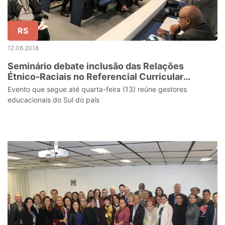
RS
12.06.2018
Seminário debate inclusão das Relações
Étnico-Raciais no Referencial Curricular
Gaúcho
Evento que segue até quarta-feira (13) reúne gestores
educacionais do Sul do país