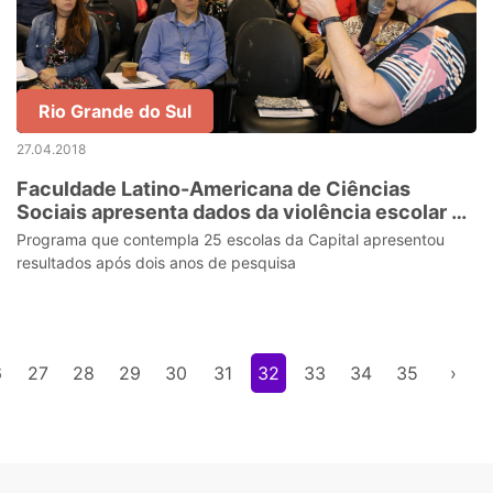
Rio Grande do Sul
27.04.2018
Faculdade Latino-Americana de Ciências
Sociais apresenta dados da violência escolar de
Porto Alegre
Programa que contempla 25 escolas da Capital apresentou
resultados após dois anos de pesquisa
6
27
28
29
30
31
32
33
34
35
›