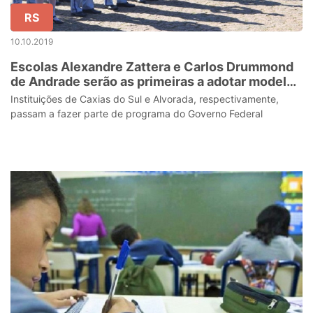
RS
10.10.2019
Escolas Alexandre Zattera e Carlos Drummond
de Andrade serão as primeiras a adotar modelo
cívico-militar no RS
Instituições de Caxias do Sul e Alvorada, respectivamente,
passam a fazer parte de programa do Governo Federal