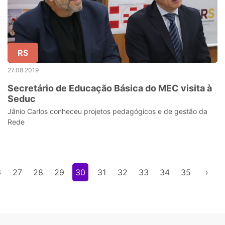
RS
27.08.2019
Secretário de Educação Básica do MEC visita à
Seduc
Jânio Carlos conheceu projetos pedagógicos e de gestão da
Rede
6
27
28
29
30
31
32
33
34
35
›