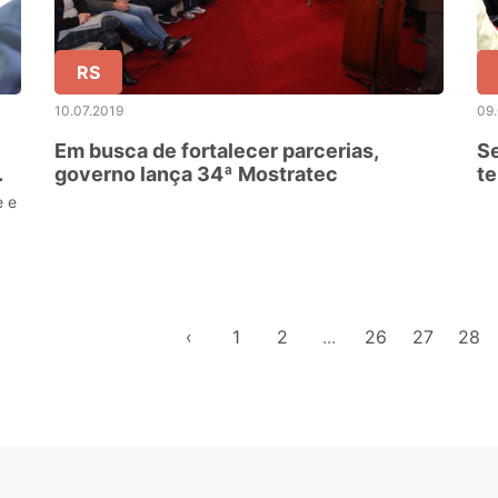
RS
10.07.2019
09.
Em busca de fortalecer parcerias,
Se
governo lança 34ª Mostratec
te
o
e e
‹
1
2
...
26
27
28