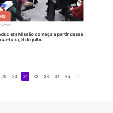
RS
07.2019
duc em Missão começa a partir dessa
rça-feira, 9 de julho
29
30
31
32
33
34
35
›