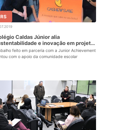
RS
07.2019
légio Caldas Júnior alia
stentabilidade e inovação em projeto
e empreendedorismo
abalho feito em parceria com a Junior Achievement
ntou com o apoio da comunidade escolar