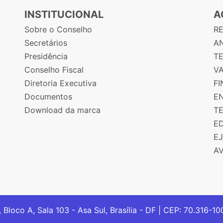
INSTITUCIONAL
A
Sobre o Conselho
R
Secretários
AN
Presidência
T
Conselho Fiscal
V
Diretoria Executiva
F
Documentos
E
Download da marca
T
E
E
A
, Bloco A, Sala 103 - Asa Sul, Brasília - DF | CEP: 70.316-1