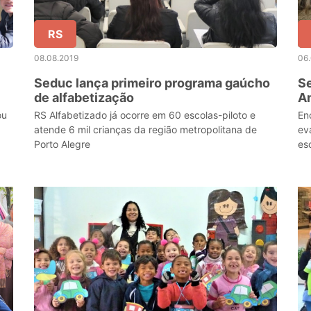
RS
08.08.2019
06
Seduc lança primeiro programa gaúcho
Se
de alfabetização
A
ou
RS Alfabetizado já ocorre em 60 escolas-piloto e
En
atende 6 mil crianças da região metropolitana de
ev
Porto Alegre
es