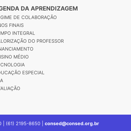
GENDA DA APRENDIZAGEM
EGIME DE COLABORAÇÃO
OS FINAIS
EMPO INTEGRAL
ALORIZAÇÃO DO PROFESSOR
INANCIAMENTO
NSINO MÉDIO
ECNOLOGIA
DUCAÇÃO ESPECIAL
JA
VALIAÇÃO
00 | (61) 2195-8650 |
consed@consed.org.br