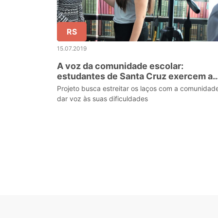
RS
15.07.2019
A voz da comunidade escolar:
estudantes de Santa Cruz exercem a
cidadania em projeto de Comunicaçã
Projeto busca estreitar os laços com a comunidad
Comunitária
dar voz às suas dificuldades