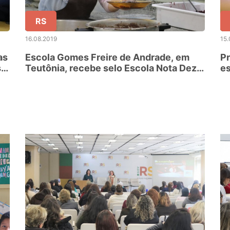
RS
16.08.2019
15.
as
Escola Gomes Freire de Andrade, em
Pr
s
Teutônia, recebe selo Escola Nota Dez
es
para alimentação escolar