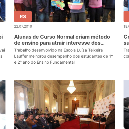
RS
22.07.2019
18.
bi
Alunas de Curso Normal criam método
Co
de ensino para atrair interesse dos
su
estudantes do século 21
d
vai
Trabalho desenvolvido na Escola Luíza Teixeira
Tr
is
Lauffer melhorou desempenho dos estudantes de 1º
co
e 2° ano do Ensino Fundamental