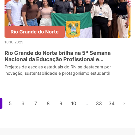
Rio Grande do Norte
10.10.2025
Rio Grande do Norte brilha na 5ª Semana
Nacional da Educação Profissional e
Tecnológica, em Brasília
Projetos de escolas estaduais do RN se destacam por
inovação, sustentabilidade e protagonismo estudantil
5
6
7
8
9
10
...
33
34
›