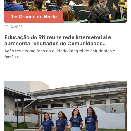
Rio Grande do Norte
29.10.2025
Educação do RN reúne rede intersetorial e
apresenta resultados do Comunidades
Educadoras
Ação teve como foco no cuidado integral de estudantes e
famílias