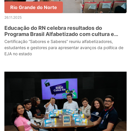
Rio Grande do Norte
26.11.2025
Educação do RN celebra resultados do
Programa Brasil Alfabetizado com cultura e
aprendizagem
Certificação “Sabores e Saberes” reuniu alfabetizadores,
estudantes e gestores para apresentar avanços da política de
EJA no estado