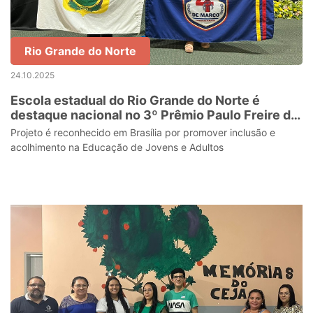
Rio Grande do Norte
24.10.2025
Escola estadual do Rio Grande do Norte é
destaque nacional no 3º Prêmio Paulo Freire de
Educação
Projeto é reconhecido em Brasília por promover inclusão e
acolhimento na Educação de Jovens e Adultos