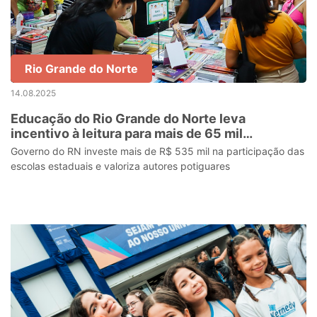
Rio Grande do Norte
14.08.2025
Educação do Rio Grande do Norte leva
incentivo à leitura para mais de 65 mil
estudantes na Feira do Livro de Mossoró
Governo do RN investe mais de R$ 535 mil na participação das
escolas estaduais e valoriza autores potiguares