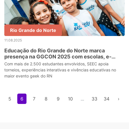
Rio Grande do Norte
11.08.2025
Educação do Rio Grande do Norte marca
presença na GGCON 2025 com escolas, e-
sports e cultura digital
Com mais de 2.500 estudantes envolvidos, SEEC apoia
torneios, experiências interativas e vivências educativas no
maior evento geek do RN
5
6
7
8
9
10
...
33
34
›