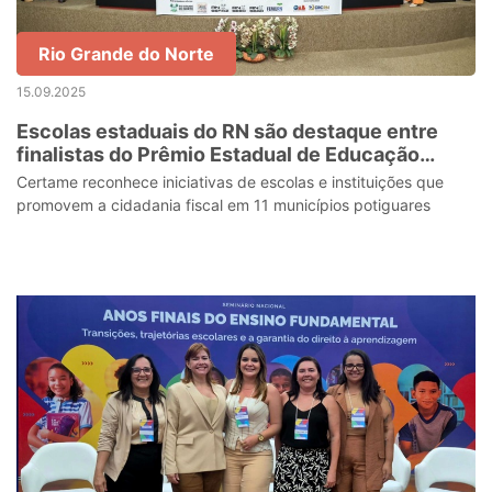
Rio Grande do Norte
15.09.2025
Escolas estaduais do RN são destaque entre
finalistas do Prêmio Estadual de Educação
Fiscal
Certame reconhece iniciativas de escolas e instituições que
promovem a cidadania fiscal em 11 municípios potiguares