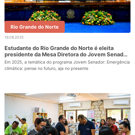
Rio Grande do Norte
19.08.2025
Estudante do Rio Grande do Norte é eleita
presidente da Mesa Diretora do Jovem Senador,
em Brasília
Em 2025, a temática do programa Jovem Senador: Emergência
climática: pense no futuro, aja no presente