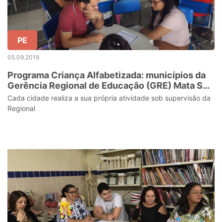
PE
05.09.2019
Programa Criança Alfabetizada: municípios da
Gerência Regional de Educação (GRE) Mata Sul
recebem formação
Cada cidade realiza a sua própria atividade sob supervisão da
Regional