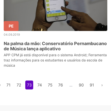
PE
04.09.2019
Na palma da mão: Conservatório Pernambucano
de Música lança aplicativo
APP CPM já está disponível para o sistema Android; Ferramenta
traz informações para os estudantes e usuários da escola de
música
0
71
72
73
74
75
76
...
90
91
›