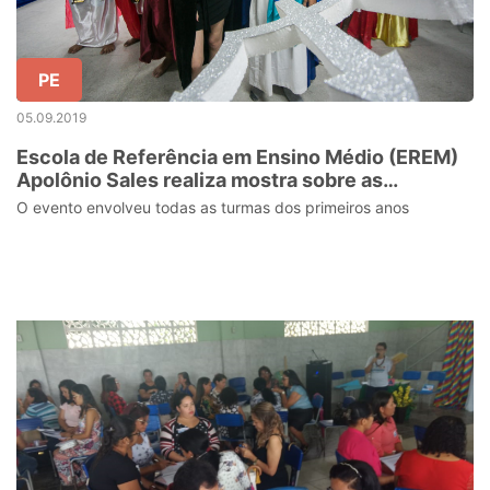
PE
05.09.2019
Escola de Referência em Ensino Médio (EREM)
Apolônio Sales realiza mostra sobre as
primeiras civilizações
O evento envolveu todas as turmas dos primeiros anos