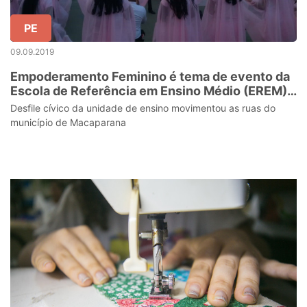
PE
09.09.2019
Empoderamento Feminino é tema de evento da
Escola de Referência em Ensino Médio (EREM)
Creusa de Freitas Cavalcanti
Desfile cívico da unidade de ensino movimentou as ruas do
município de Macaparana