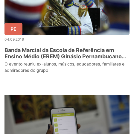
PE
04.09.2019
Banda Marcial da Escola de Referência em
Ensino Médio (EREM) Ginásio Pernambucano
(Cabugá) comemora 50 anos em solenidade no
O evento reuniu ex-alunos, músicos, educadores, familiares e
Centro de Convenções
admiradores do grupo