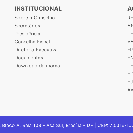
INSTITUCIONAL
A
Sobre o Conselho
R
Secretários
AN
Presidência
T
Conselho Fiscal
V
Diretoria Executiva
F
Documentos
E
Download da marca
T
E
E
A
, Bloco A, Sala 103 - Asa Sul, Brasília - DF | CEP: 70.316-1