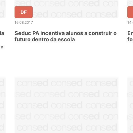
DF
16.08.2017
14.
ia
Seduc PA incentiva alunos a construir o
En
futuro dentro da escola
fo
 a