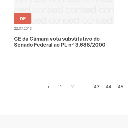
DF
22.07.2013
CE da Câmara vota substitutivo do
Senado Federal ao PL nº 3.688/2000
‹
1
2
...
43
44
45