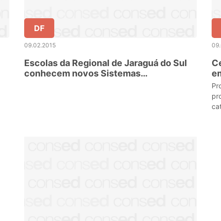
DF
09.02.2015
09
Escolas da Regional de Jaraguá do Sul
Ce
conhecem novos Sistemas
em
Educacionais
Pr
pr
ca
Bra