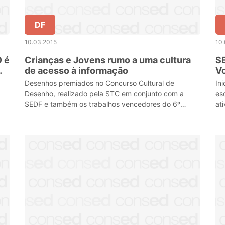
DF
10.03.2015
10
O é
Crianças e Jovens rumo a uma cultura
SE
de acesso à informação
Vo
Desenhos premiados no Concurso Cultural de
In
Desenho, realizado pela STC em conjunto com a
es
SEDF e também os trabalhos vencedores do 6º
at
Concurso de Desenho e Redação, realizado pela
Ce
CGU, estão expostos.