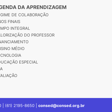
GENDA DA APRENDIZAGEM
EGIME DE COLABORAÇÃO
OS FINAIS
EMPO INTEGRAL
ALORIZAÇÃO DO PROFESSOR
INANCIAMENTO
NSINO MÉDIO
ECNOLOGIA
DUCAÇÃO ESPECIAL
JA
VALIAÇÃO
00 | (61) 2195-8650 |
consed@consed.org.br