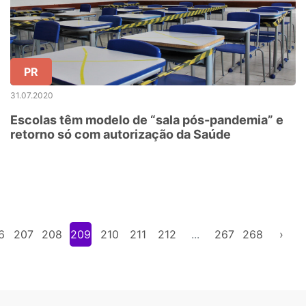
PR
31.07.2020
Escolas têm modelo de “sala pós-pandemia” e
retorno só com autorização da Saúde
6
207
208
209
210
211
212
...
267
268
›