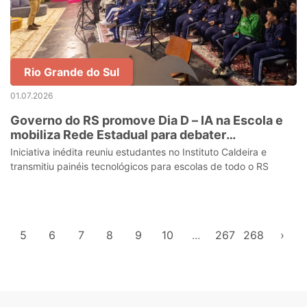
Rio Grande do Sul
01.07.2026
Governo do RS promove Dia D – IA na Escola e
mobiliza Rede Estadual para debater
inteligência artificial
Iniciativa inédita reuniu estudantes no Instituto Caldeira e
transmitiu painéis tecnológicos para escolas de todo o RS
5
6
7
8
9
10
...
267
268
›