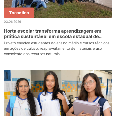
Tocantins
03.06.2026
Horta escolar transforma aprendizagem em
prática sustentável em escola estadual de
Axixá do Tocantins
Projeto envolve estudantes do ensino médio e cursos técnicos
em ações de cultivo, reaproveitamento de materiais e uso
consciente dos recursos naturais