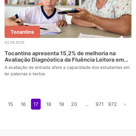
Tocantins
02.06.2026
Tocantins apresenta 15,2% de melhoria na
Avaliação Diagnóstica da Fluência Leitora em
comparação ao de 2025
A avaliação de entrada afere a capacidade dos estudantes em
ler palavras e textos
4
15
16
17
18
19
20
...
971
972
›