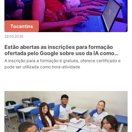
Tocantins
29.05.2026
Estão abertas as inscrições para formação
ofertada pelo Google sobre uso da IA como
ferramenta pedagógica para professores da
A inscrição para a formação é gratuita, oferece certificado e
rede estadual
pode ser utilizada como hora-atividade