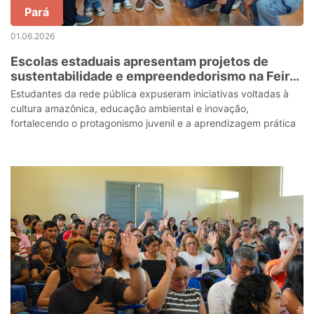
Pará
01.06.2026
Escolas estaduais apresentam projetos de
sustentabilidade e empreendedorismo na Feira
MEI do Sebrae
Estudantes da rede pública expuseram iniciativas voltadas à
cultura amazônica, educação ambiental e inovação,
fortalecendo o protagonismo juvenil e a aprendizagem prática