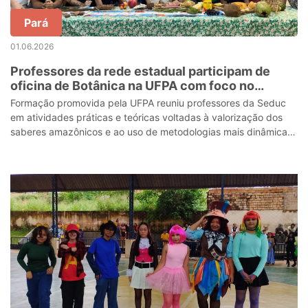
Pará
01.06.2026
Professores da rede estadual participam de
oficina de Botânica na UFPA com foco no
território amazônico
Formação promovida pela UFPA reuniu professores da Seduc
em atividades práticas e teóricas voltadas à valorização dos
saberes amazônicos e ao uso de metodologias mais dinâmicas
em sala de aula