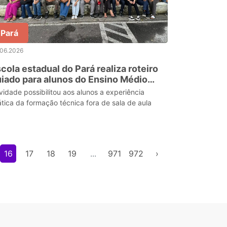
Pará
.06.2026
cola estadual do Pará realiza roteiro
iado para alunos do Ensino Médio
cnico em guia de turismo
ividade possibilitou aos alunos a experiência
ática da formação técnica fora de sala de aula
16
17
18
19
...
971
972
›