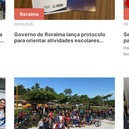
Roraima
08.06.2026
08
a
Governo de Roraima lança protocolo
Se
de
para orientar atividades escolares
pa
durante inverno rigoroso
pa
In
es
ex