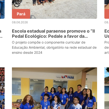
Pará
08.06.2026
08
a
Escola estadual paraense promove o “II
Ed
s
Pedal Ecológico: Pedale a favor da
U
e
natureza!”
no
O projeto compõe o componente curricular de
Pr
Educação Ambiental, obrigatório na rede estadual de
de
ensino desde 2024
ar