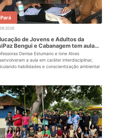
Pará
.06.2026
ucação de Jovens e Adultos da
siPaz Bengui e Cabanagem tem aula
 Utinga
ofessoras Denise Estumano e Ione Alves
senvolveram a aula em caráter interdisciplinar,
ticulando habilidades e conscientização ambiental