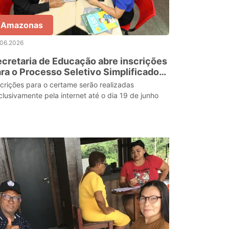
Amazonas
.06.2026
cretaria de Educação abre inscrições
ra o Processo Seletivo Simplificado
ra novos diretores escolares da rede
scrições para o certame serão realizadas
tadual
clusivamente pela internet até o dia 19 de junho