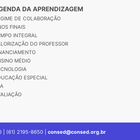
GENDA DA APRENDIZAGEM
EGIME DE COLABORAÇÃO
OS FINAIS
EMPO INTEGRAL
ALORIZAÇÃO DO PROFESSOR
INANCIAMENTO
NSINO MÉDIO
ECNOLOGIA
DUCAÇÃO ESPECIAL
JA
VALIAÇÃO
00 | (61) 2195-8650 |
consed@consed.org.br