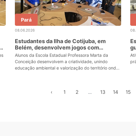
Pará
08.06.2026
08
Estudantes da Ilha de Cotijuba, em
Es
Belém, desenvolvem jogos com
gu
Inteligência Artificial
Té
es
Alunos da Escola Estadual Professora Marta da
At
Conceição desenvolvem a criatividade, unindo
pr
educação ambiental e valorização do território onde
vivem
‹
1
2
...
13
14
15