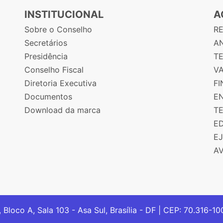
INSTITUCIONAL
A
Sobre o Conselho
R
Secretários
AN
Presidência
T
Conselho Fiscal
V
Diretoria Executiva
F
Documentos
E
Download da marca
T
E
E
A
, Bloco A, Sala 103 - Asa Sul, Brasília - DF | CEP: 70.316-1