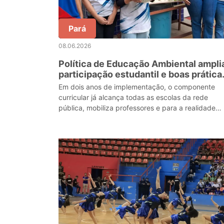
Pará
08.06.2026
Política de Educação Ambiental ampli
participação estudantil e boas prática
pedagógicas na rede pública paraens
Em dois anos de implementação, o componente
curricular já alcança todas as escolas da rede
pública, mobiliza professores e para a realidade
amazônica