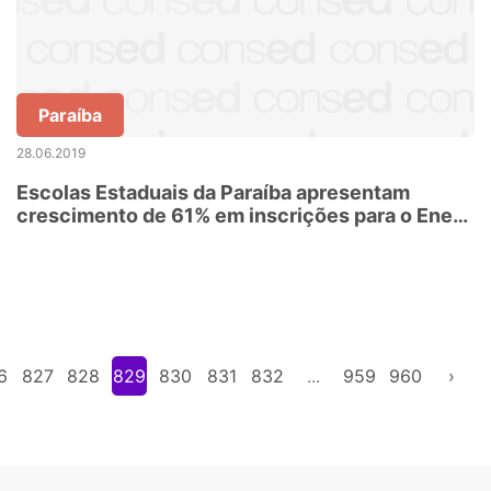
Paraíba
28.06.2019
Escolas Estaduais da Paraíba apresentam
crescimento de 61% em inscrições para o Enem
2019
6
827
828
829
830
831
832
...
959
960
›