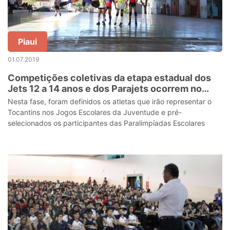
Piaui
01.07.2019
Competições coletivas da etapa estadual dos
Jets 12 a 14 anos e dos Parajets ocorrem no
final de semana
Nesta fase, foram definidos os atletas que irão representar o
Tocantins nos Jogos Escolares da Juventude e pré-
selecionados os participantes das Paralimpíadas Escolares