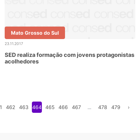
Mato Grosso do Sul
23.11.2017
SED realiza formação com jovens protagonistas
acolhedores
1
462
463
464
465
466
467
...
478
479
›