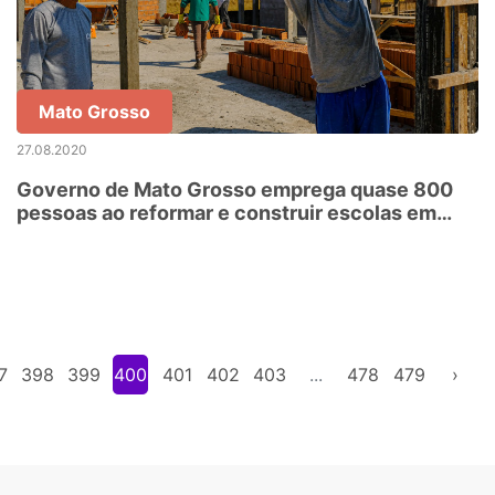
Mato Grosso
27.08.2020
Governo de Mato Grosso emprega quase 800
pessoas ao reformar e construir escolas em
todo o estado
7
398
399
400
401
402
403
...
478
479
›