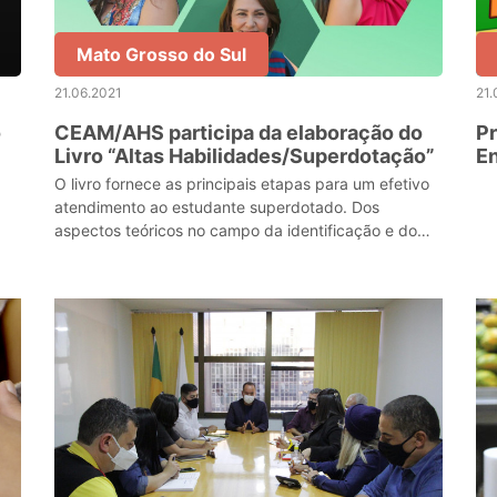
Mato Grosso do Sul
21.06.2021
21.
o
CEAM/AHS participa da elaboração do
Pr
Livro “Altas Habilidades/Superdotação”
E
O livro fornece as principais etapas para um efetivo
atendimento ao estudante superdotado. Dos
aspectos teóricos no campo da identificação e do
atendimento desse estudante.