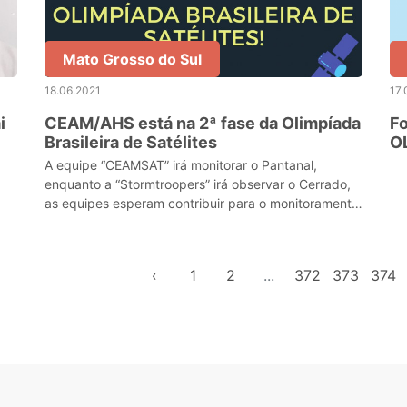
Mato Grosso do Sul
18.06.2021
17.
i
CEAM/AHS está na 2ª fase da Olimpíada
Fo
Brasileira de Satélites
O
A equipe “CEAMSAT” irá monitorar o Pantanal,
enquanto a “Stormtroopers” irá observar o Cerrado,
as equipes esperam contribuir para o monitoramento
das queimadas e desequilíbrios ambientais
‹
1
2
...
372
373
374