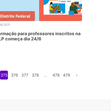
Distrito Federal
06.2021
rmação para professores inscritos na
LP começa dia 24/6
375
376
377
378
...
478
479
›