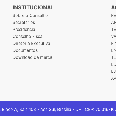
INSTITUCIONAL
A
Sobre o Conselho
R
Secretários
AN
Presidência
T
Conselho Fiscal
V
Diretoria Executiva
F
Documentos
E
Download da marca
T
E
E
A
, Bloco A, Sala 103 - Asa Sul, Brasília - DF | CEP: 70.316-1