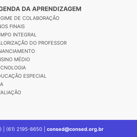
GENDA DA APRENDIZAGEM
EGIME DE COLABORAÇÃO
OS FINAIS
EMPO INTEGRAL
ALORIZAÇÃO DO PROFESSOR
INANCIAMENTO
NSINO MÉDIO
ECNOLOGIA
DUCAÇÃO ESPECIAL
JA
VALIAÇÃO
00 | (61) 2195-8650 |
consed@consed.org.br