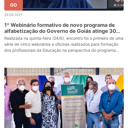
GO
29.06.2021
1º Webinário formativo de novo programa de
alfabetização do Governo de Goiás atinge 30
mil visualizações
Realizada na quinta-feira (24/6), encontro foi o primeiro de uma
série de cinco webnários e oficinas realizados para formação
dos profissionais da Educação na perspectiva do programa
AlfaMais Goiás