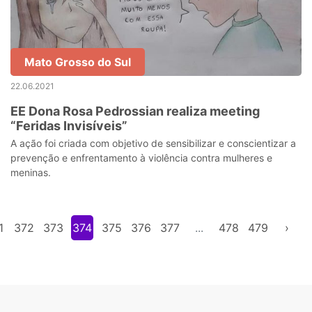
Mato Grosso do Sul
22.06.2021
EE Dona Rosa Pedrossian realiza meeting
“Feridas Invisíveis”
A ação foi criada com objetivo de sensibilizar e conscientizar a
prevenção e enfrentamento à violência contra mulheres e
meninas.
1
372
373
374
375
376
377
...
478
479
›