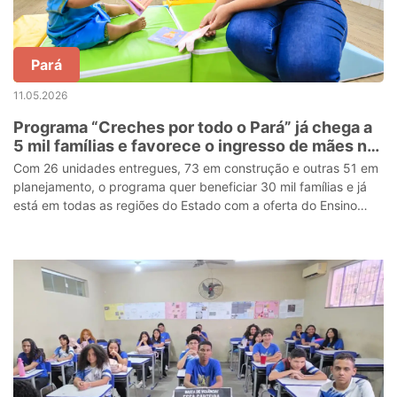
Pará
11.05.2026
Programa “Creches por todo o Pará” já chega a
5 mil famílias e favorece o ingresso de mães no
mercado de trabalho
Com 26 unidades entregues, 73 em construção e outras 51 em
planejamento, o programa quer beneficiar 30 mil famílias e já
está em todas as regiões do Estado com a oferta do Ensino
Infantil