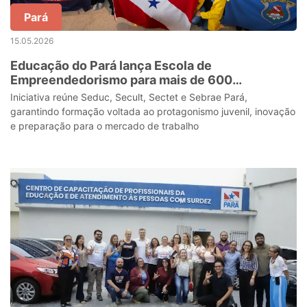
Pará
15.05.2026
Educação do Pará lança Escola de
Empreendedorismo para mais de 600
estudantes da rede pública na Grande Belém
Iniciativa reúne Seduc, Secult, Sectet e Sebrae Pará,
garantindo formação voltada ao protagonismo juvenil, inovação
e preparação para o mercado de trabalho