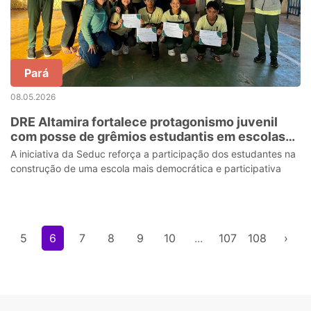
Pará
08.05.2026
DRE Altamira fortalece protagonismo juvenil
com posse de grêmios estudantis em escolas
estaduais do Pará
A iniciativa da Seduc reforça a participação dos estudantes na
construção de uma escola mais democrática e participativa
5
6
7
8
9
10
...
107
108
›