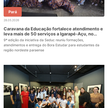
Pará
28.05.2026
Caravana da Educação fortalece atendimento e
leva mais de 50 serviços a Igarapé-Açu, no
nordeste do Pará
9ª edição da iniciativa da Seduc reuniu formações,
atendimentos e entrega do Bora Estudar para estudantes da
região nordeste paraense