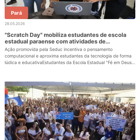
Pará
28.05.2026
"Scratch Day" mobiliza estudantes de escola
estadual paraense com atividades de
programação e criatividade
Ação promovida pela Seduc incentiva o pensamento
computacional e aproxima estudantes da tecnologia de forma
lúdica e educativaEstudantes da Escola Estadual "Fé em Deus",
no bairro do Tenoné, participa