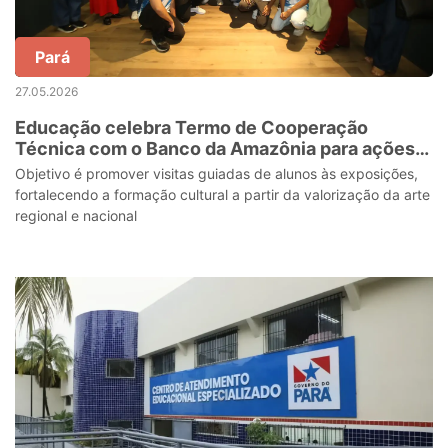
Pará
27.05.2026
Educação celebra Termo de Cooperação
Técnica com o Banco da Amazônia para ações
culturais e artísticas de estudantes da rede
Objetivo é promover visitas guiadas de alunos às exposições,
pública
fortalecendo a formação cultural a partir da valorização da arte
regional e nacional