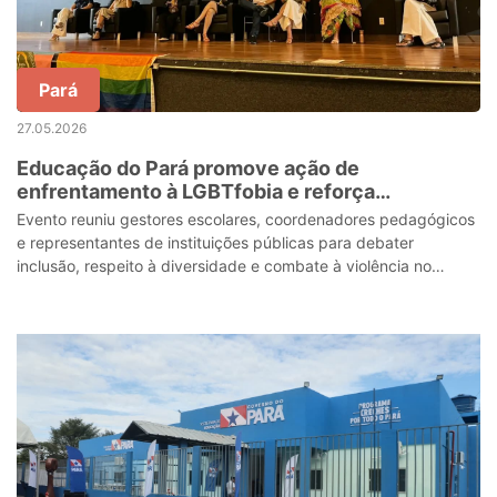
Pará
27.05.2026
Educação do Pará promove ação de
enfrentamento à LGBTfobia e reforça
acolhimento nas escolas estaduais
Evento reuniu gestores escolares, coordenadores pedagógicos
e representantes de instituições públicas para debater
inclusão, respeito à diversidade e combate à violência no
ambiente escolar