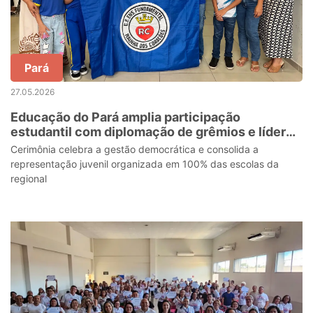
Pará
27.05.2026
Educação do Pará amplia participação
estudantil com diplomação de grêmios e líderes
de turma em Belém
Cerimônia celebra a gestão democrática e consolida a
representação juvenil organizada em 100% das escolas da
regional