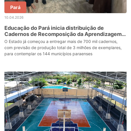
Pará
10.04.2026
Educação do Pará inicia distribuição de
Cadernos de Recomposição da Aprendizagem
para alunos da rede estadual
O Estado já começou a entregar mais de 700 mil cadernos,
com previsão de produção total de 3 milhões de exemplares,
para contemplar os 144 municípios paraenses