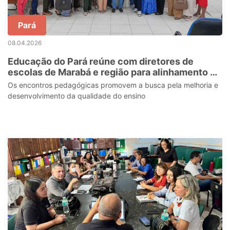
Pará
08.04.2026
Educação do Pará reúne com diretores de
escolas de Marabá e região para alinhamento da
gestão educacional
Os encontros pedagógicas promovem a busca pela melhoria e
desenvolvimento da qualidade do ensino