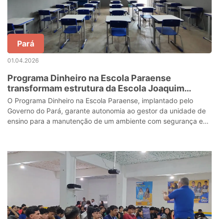
Pará
01.04.2026
Programa Dinheiro na Escola Paraense
transformam estrutura da Escola Joaquim
Almeida, no nordeste do estado
O Programa Dinheiro na Escola Paraense, implantado pelo
Governo do Pará, garante autonomia ao gestor da unidade de
ensino para a manutenção de um ambiente com segurança e
comodidade