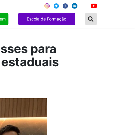
gem
Escola de Formação
asses para
 estaduais