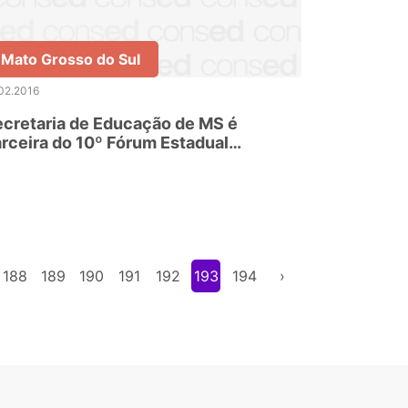
Mato Grosso do Sul
02.2016
cretaria de Educação de MS é
rceira do 10º Fórum Estadual
traordinário FNDE
188
189
190
191
192
193
194
›