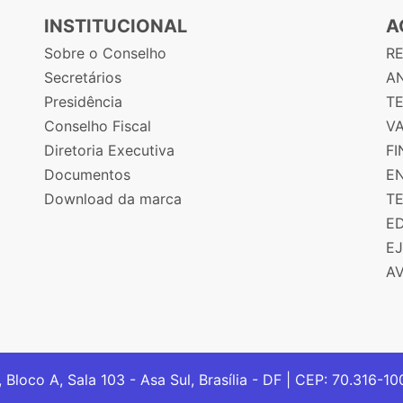
INSTITUCIONAL
A
Sobre o Conselho
R
Secretários
AN
Presidência
T
Conselho Fiscal
V
Diretoria Executiva
F
Documentos
E
Download da marca
T
E
E
A
, Bloco A, Sala 103 - Asa Sul, Brasília - DF | CEP: 70.316-1