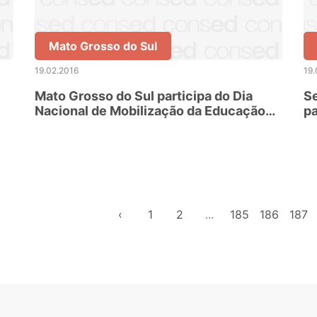
Mato Grosso do Sul
19.02.2016
19.
Mato Grosso do Sul participa do Dia
Se
Nacional de Mobilização da Educação
pa
contra o mosquito Aedes aegypti
Ex
‹
1
2
...
185
186
187