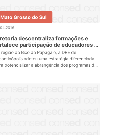
Mato Grosso do Sul
.04.2016
retoria descentraliza formações e
rtalece participação de educadores e
rpo técnico escolar
 região do Bico do Papagaio, a DRE de
cantinópolis adotou uma estratégia diferenciada
ra potencializar a abrangência dos programas de
rmação continuada