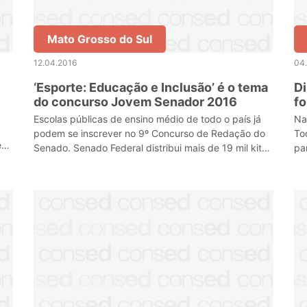
Mato Grosso do Sul
12.04.2016
04
‘Esporte: Educação e Inclusão’ é o tema
Di
do concurso Jovem Senador 2016
fo
co
Escolas públicas de ensino médio de todo o país já
Na
podem se inscrever no 9º Concurso de Redação do
To
e
Senado. Senado Federal distribui mais de 19 mil kits
pa
do concurso.
fo