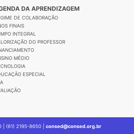
GENDA DA APRENDIZAGEM
EGIME DE COLABORAÇÃO
OS FINAIS
EMPO INTEGRAL
ALORIZAÇÃO DO PROFESSOR
INANCIAMENTO
NSINO MÉDIO
ECNOLOGIA
DUCAÇÃO ESPECIAL
JA
VALIAÇÃO
00 | (61) 2195-8650 |
consed@consed.org.br