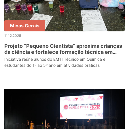
Minas Gerais
11.12.2025
Projeto “Pequeno Cientista” aproxima crianças
da ciência e fortalece formação técnica em
escola estadual
Iniciativa reúne alunos do EMTI Técnico em Química e
estudantes do 1º ao 5º ano em atividades práticas