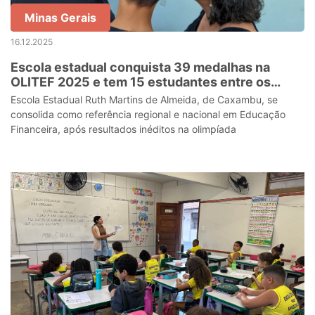
Minas Gerais
16.12.2025
Escola estadual conquista 39 medalhas na
OLITEF 2025 e tem 15 estudantes entre os
melhores do Brasil
Escola Estadual Ruth Martins de Almeida, de Caxambu, se
consolida como referência regional e nacional em Educação
Financeira, após resultados inéditos na olimpíada