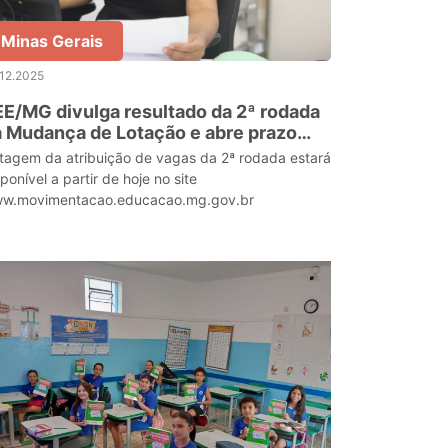
Minas Gerais
12.2025
E/MG divulga resultado da 2ª rodada
 Mudança de Lotação e abre prazo
ra assinatura do termo de aceite
stagem da atribuição de vagas da 2ª rodada estará
ponível a partir de hoje no site
w.movimentacao.educacao.mg.gov.br