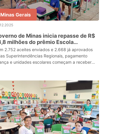
Minas Gerais
12.2025
verno de Minas inicia repasse de R$
,8 milhões do prêmio Escola
ansformação para a rede estadual
m 2.752 aceites enviados e 2.668 já aprovados
las Superintendências Regionais, pagamento
ança e unidades escolares começam a receber
cursos