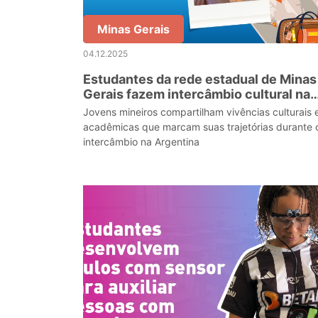
Minas Gerais
04.12.2025
Estudantes da rede estadual de Minas
Gerais fazem intercâmbio cultural na
Argentina através do Passaporte
Jovens mineiros compartilham vivências culturais 
Mineiro do Conhecimento
acadêmicas que marcam suas trajetórias durante 
intercâmbio na Argentina