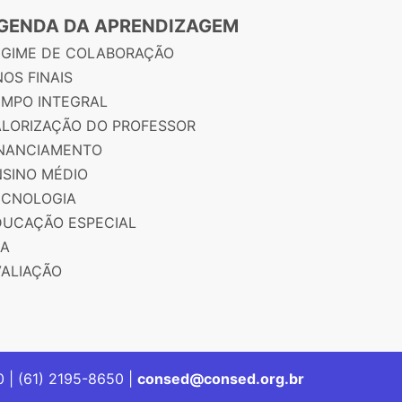
GENDA DA APRENDIZAGEM
EGIME DE COLABORAÇÃO
OS FINAIS
EMPO INTEGRAL
ALORIZAÇÃO DO PROFESSOR
INANCIAMENTO
NSINO MÉDIO
ECNOLOGIA
DUCAÇÃO ESPECIAL
JA
VALIAÇÃO
00 | (61) 2195-8650 |
consed@consed.org.br