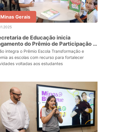
Minas Gerais
11.2025
cretaria de Educação inicia
gamento do Prêmio de Participação e
ngajamento do Saeb 2025 às escolas
ão integra o Prêmio Escola Transformação e
taduais
emia as escolas com recurso para fortalecer
ividades voltadas aos estudantes