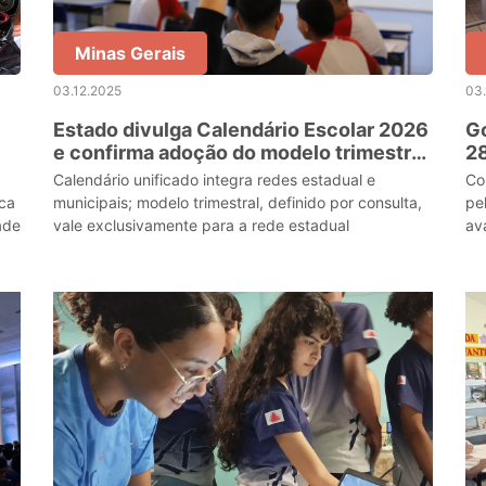
Minas Gerais
03.12.2025
03.
Estado divulga Calendário Escolar 2026
Go
e confirma adoção do modelo trimestral
28
após consulta à rede de ensino
Tr
Calendário unificado integra redes estadual e
Co
ica
municipais; modelo trimestral, definido por consulta,
pe
ade
vale exclusivamente para a rede estadual
av
re