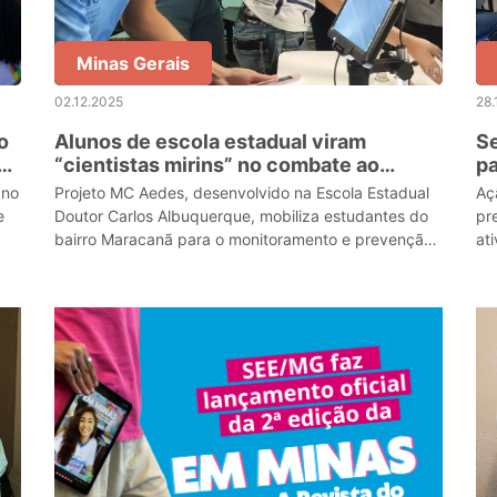
Minas Gerais
02.12.2025
28.
o
Alunos de escola estadual viram
Se
ão
“cientistas mirins” no combate ao
pa
mosquito da dengue
E
 no
Projeto MC Aedes, desenvolvido na Escola Estadual
Aç
es
e
Doutor Carlos Albuquerque, mobiliza estudantes do
pr
bairro Maracanã para o monitoramento e prevenção
at
da dengue e chikungunya