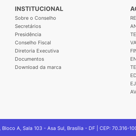
INSTITUCIONAL
A
Sobre o Conselho
R
Secretários
AN
Presidência
T
Conselho Fiscal
V
Diretoria Executiva
F
Documentos
E
Download da marca
T
E
E
A
, Bloco A, Sala 103 - Asa Sul, Brasília - DF | CEP: 70.316-1