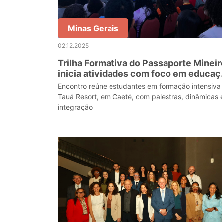
Minas Gerais
02.12.2025
Trilha Formativa do Passaporte Mineir
inicia atividades com foco em educaç
intercultural e cidadania global
Encontro reúne estudantes em formação intensiva
Tauá Resort, em Caeté, com palestras, dinâmicas 
integração