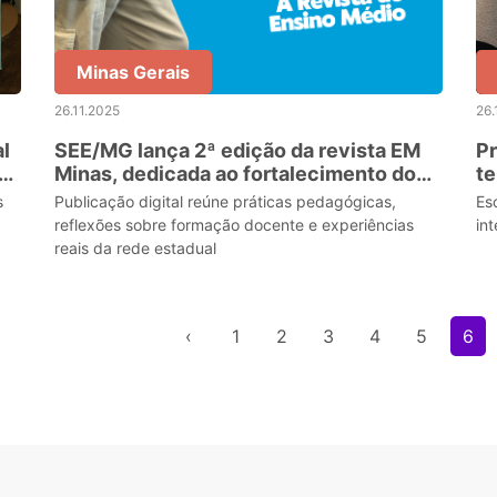
Minas Gerais
26.11.2025
26.
l
SEE/MG lança 2ª edição da revista EM
Pr
em
Minas, dedicada ao fortalecimento do
te
Ensino Médio
s
Publicação digital reúne práticas pedagógicas,
Es
reflexões sobre formação docente e experiências
in
reais da rede estadual
‹
1
2
3
4
5
6