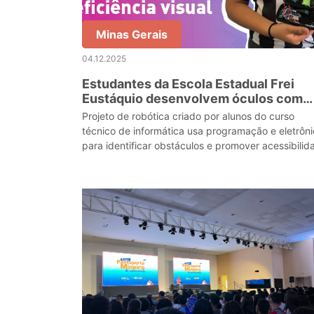
Minas Gerais
04.12.2025
Estudantes da Escola Estadual Frei
Eustáquio desenvolvem óculos com
sensor para auxiliar pessoas com
Projeto de robótica criado por alunos do curso
deficiência visual
técnico de informática usa programação e eletrôn
para identificar obstáculos e promover acessibilid