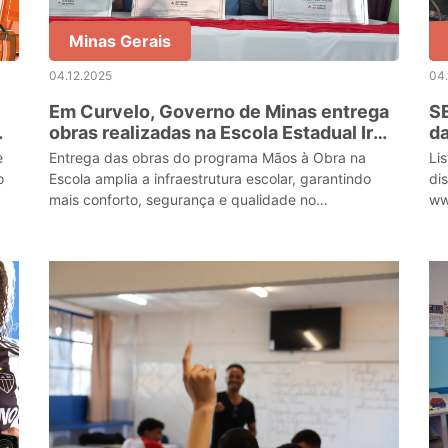
Minas Gerais
04.12.2025
04.
Em Curvelo, Governo de Minas entrega
SE
obras realizadas na Escola Estadual Irmã
da
Raimunda Marques
pa
e
Entrega das obras do programa Mãos à Obra na
Li
o
Escola amplia a infraestrutura escolar, garantindo
dis
mais conforto, segurança e qualidade no
ww
atendimento aos estudantes