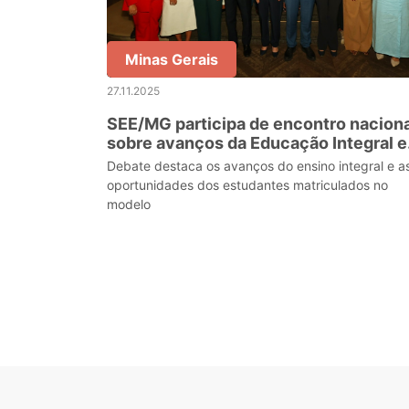
Minas Gerais
27.11.2025
SEE/MG participa de encontro naciona
sobre avanços da Educação Integral 
São Paulo
Debate destaca os avanços do ensino integral e a
oportunidades dos estudantes matriculados no
modelo