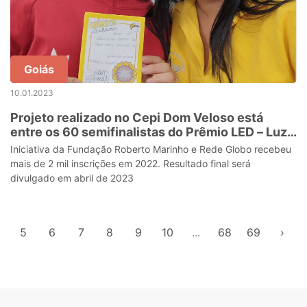
Goiás
10.01.2023
Projeto realizado no Cepi Dom Veloso está
entre os 60 semifinalistas do Prêmio LED – Luz
na Educação
Iniciativa da Fundação Roberto Marinho e Rede Globo recebeu
mais de 2 mil inscrições em 2022. Resultado final será
divulgado em abril de 2023
5
6
7
8
9
10
...
68
69
›