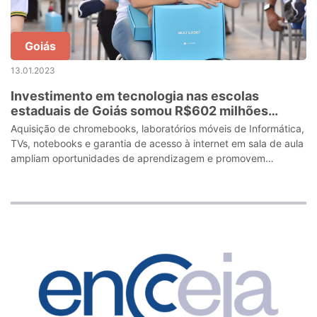
Goiás
13.01.2023
Investimento em tecnologia nas escolas
estaduais de Goiás somou R$602 milhões
durante 4 anos
Aquisição de chromebooks, laboratórios móveis de Informática,
TVs, notebooks e garantia de acesso à internet em sala de aula
ampliam oportunidades de aprendizagem e promovem
avanços na qualidade da ed