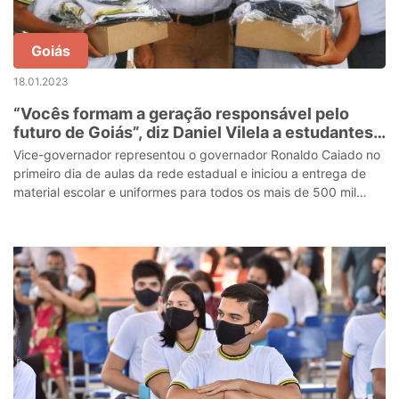
Goiás
18.01.2023
“Vocês formam a geração responsável pelo
futuro de Goiás”, diz Daniel Vilela a estudantes
na abertura do ano letivo
Vice-governador representou o governador Ronaldo Caiado no
primeiro dia de aulas da rede estadual e iniciou a entrega de
material escolar e uniformes para todos os mais de 500 mil
alunos