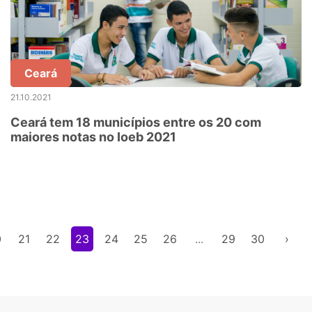
Ceará
21.10.2021
Ceará tem 18 municípios entre os 20 com
maiores notas no Ioeb 2021
0
21
22
23
24
25
26
...
29
30
›