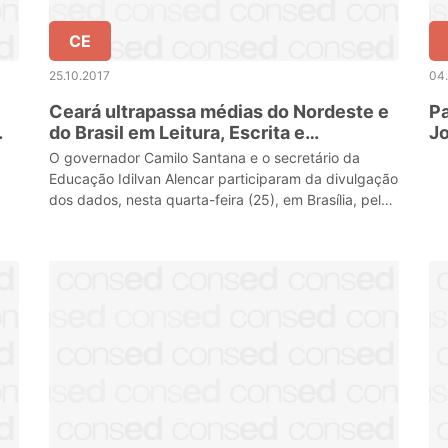
CE
25.10.2017
04
Ceará ultrapassa médias do Nordeste e
Pa
do Brasil em Leitura, Escrita e
J
Matemática
O governador Camilo Santana e o secretário da
Educação Idilvan Alencar participaram da divulgação
dos dados, nesta quarta-feira (25), em Brasília, pelo
Ministério da Educação