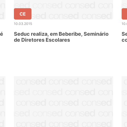
CE
10.03.2015
10
 é
Seduc realiza, em Beberibe, Seminário
Se
de Diretores Escolares
c
es