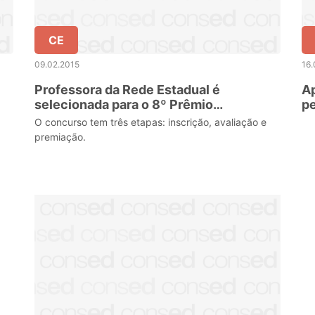
CE
09.02.2015
16.
Professora da Rede Estadual é
Ap
selecionada para o 8º Prêmio
pe
Professores do Brasil
O concurso tem três etapas: inscrição, avaliação e
premiação.