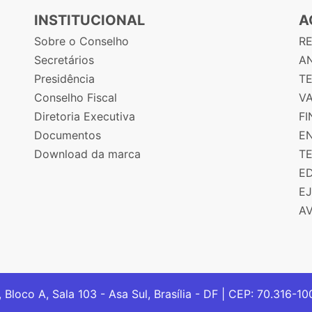
INSTITUCIONAL
A
Sobre o Conselho
R
Secretários
AN
Presidência
T
Conselho Fiscal
V
Diretoria Executiva
F
Documentos
E
Download da marca
T
E
E
A
, Bloco A, Sala 103 - Asa Sul, Brasília - DF | CEP: 70.316-1