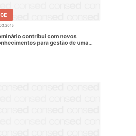
CE
.03.2015
minário contribui com novos
onhecimentos para gestão de uma
cola da juventude