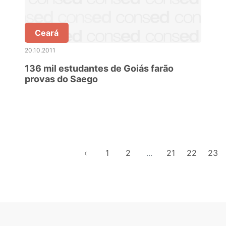
Ceará
20.10.2011
136 mil estudantes de Goiás farão
provas do Saego
‹
1
2
...
21
22
23