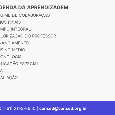
GENDA DA APRENDIZAGEM
EGIME DE COLABORAÇÃO
OS FINAIS
EMPO INTEGRAL
ALORIZAÇÃO DO PROFESSOR
INANCIAMENTO
NSINO MÉDIO
ECNOLOGIA
DUCAÇÃO ESPECIAL
JA
VALIAÇÃO
00 | (61) 2195-8650 |
consed@consed.org.br