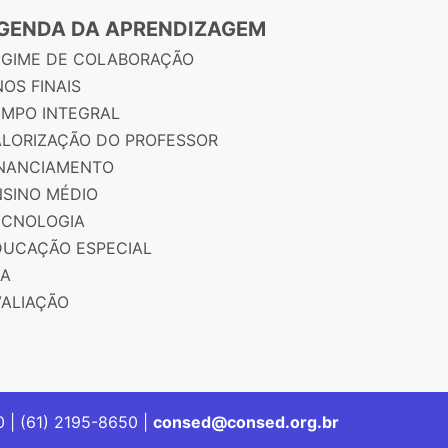
GENDA DA APRENDIZAGEM
EGIME DE COLABORAÇÃO
OS FINAIS
EMPO INTEGRAL
ALORIZAÇÃO DO PROFESSOR
INANCIAMENTO
NSINO MÉDIO
ECNOLOGIA
DUCAÇÃO ESPECIAL
JA
VALIAÇÃO
00 | (61) 2195-8650 |
consed@consed.org.br