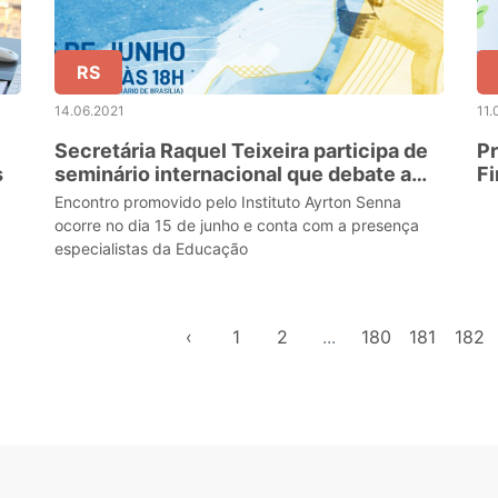
RS
14.06.2021
11.
Secretária Raquel Teixeira participa de
Pr
s
seminário internacional que debate a
Fi
motivação dos estudantes na pandemia
Encontro promovido pelo Instituto Ayrton Senna
ocorre no dia 15 de junho e conta com a presença
especialistas da Educação
‹
1
2
...
180
181
182