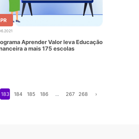
PR
06.2021
ograma Aprender Valor leva Educação
nanceira a mais 175 escolas
183
184
185
186
...
267
268
›