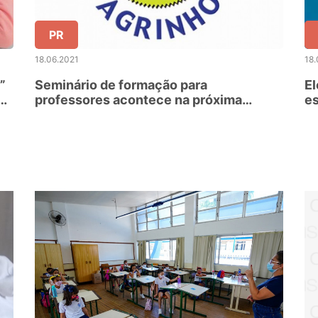
PR
18.06.2021
18.
”
Seminário de formação para
El
de
professores acontece na próxima
es
semana