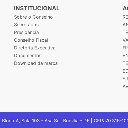
INSTITUCIONAL
A
Sobre o Conselho
R
Secretários
AN
Presidência
T
Conselho Fiscal
V
Diretoria Executiva
F
Documentos
E
Download da marca
T
E
E
A
, Bloco A, Sala 103 - Asa Sul, Brasília - DF | CEP: 70.316-1