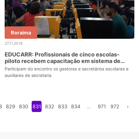
Roraima
27.11.2019
EDUCARR: Profissionais de cinco escolas-
piloto recebem capacitação em sistema de
gestão educacional
Participam do encontro os gestores e secretários escolares e
auxiliares de secretaria
8
829
830
831
832
833
834
...
971
972
›