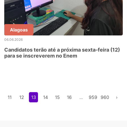
Alagoas
06.06.2026
Candidatos terão até a próxima sexta-feira (12)
para se inscreverem no Enem
0
11
12
13
14
15
16
...
959
960
›