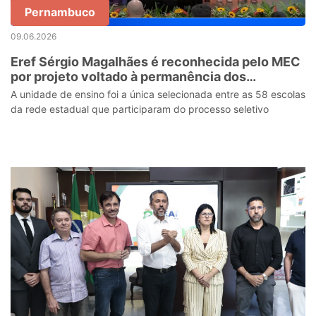
Pernambuco
09.06.2026
Eref Sérgio Magalhães é reconhecida pelo MEC
por projeto voltado à permanência dos
estudantes na escola
A unidade de ensino foi a única selecionada entre as 58 escolas
da rede estadual que participaram do processo seletivo