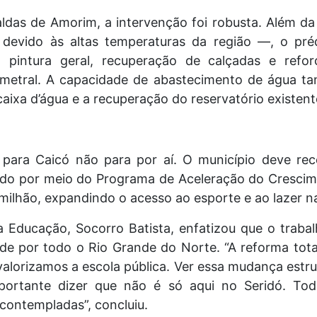
ldas de Amorim, a intervenção foi robusta. Além da
 devido às altas temperaturas da região —, o pré
s, pintura geral, recuperação de calçadas e ref
imetral. A capacidade de abastecimento de água t
ixa d’água e a recuperação do reservatório existent
 para Caicó não para por aí. O município deve re
zado por meio do Programa de Aceleração do Cresci
 milhão, expandindo o acesso ao esporte e ao lazer na
a Educação, Socorro Batista, enfatizou que o trabal
de por todo o Rio Grande do Norte. “A reforma total
alorizamos a escola pública. Ver essa mudança estru
ortante dizer que não é só aqui no Seridó. Tod
contempladas”, concluiu.