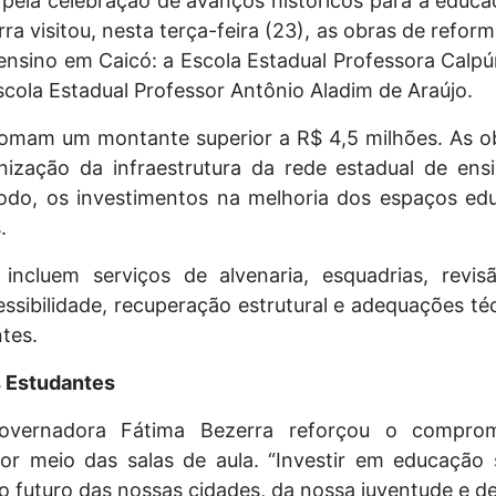
la celebração de avanços históricos para a educaç
a visitou, nesta terça-feira (23), as obras de refo
ensino em Caicó: a Escola Estadual Professora Calpú
scola Estadual Professor Antônio Aladim de Araújo.
somam um montante superior a R$ 4,5 milhões. As 
ização da infraestrutura da rede estadual de en
todo, os investimentos na melhoria dos espaços edu
.
s incluem serviços de alvenaria, esquadrias, revi
cessibilidade, recuperação estrutural e adequações t
tes.
s Estudantes
overnadora Fátima Bezerra reforçou o compr
or meio das salas de aula. “Investir em educação s
o futuro das nossas cidades, da nossa juventude e d