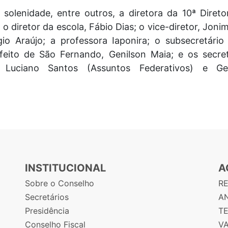
olenidade, entre outros, a diretora da 10ª Diret
o diretor da escola, Fábio Dias; o vice-diretor, Jonim
io Araújo; a professora Iaponira; o subsecretári
efeito de São Fernando, Genilson Maia; e os secre
a), Luciano Santos (Assuntos Federativos) e G
INSTITUCIONAL
A
Sobre o Conselho
R
Secretários
AN
Presidência
T
Conselho Fiscal
V