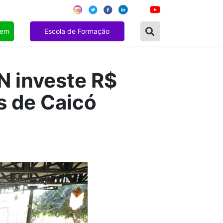
gem
Escola de Formação
N investe R$
s de Caicó