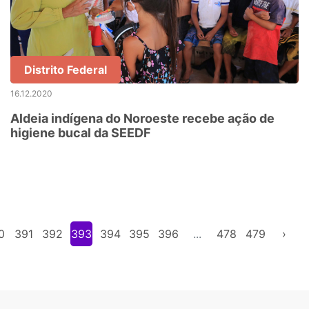
Distrito Federal
16.12.2020
Aldeia indígena do Noroeste recebe ação de
higiene bucal da SEEDF
0
391
392
393
394
395
396
...
478
479
›