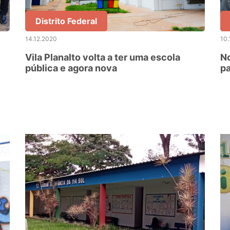
Distrito Federal
14.12.2020
10.
Vila Planalto volta a ter uma escola
N
pública e agora nova
pa
té