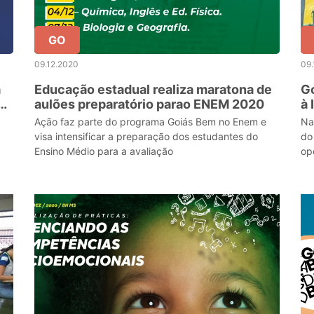
GO
09.12.2020
09.
à
Educação estadual realiza maratona de
Go
aulões preparatório parao ENEM 2020
à 
pr
Ação faz parte do programa Goiás Bem no Enem e
Na 
visa intensificar a preparação dos estudantes do
do
Ensino Médio para a avaliação
op