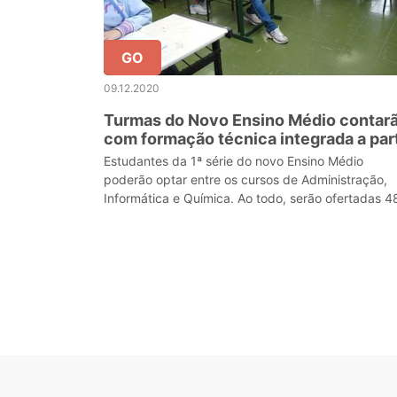
GO
09.12.2020
Turmas do Novo Ensino Médio contar
com formação técnica integrada a part
de 2021
Estudantes da 1ª série do novo Ensino Médio
poderão optar entre os cursos de Administração,
Informática e Química. Ao todo, serão ofertadas 4
turmas, distribuídas entre as 40 Coordenações
Regionais