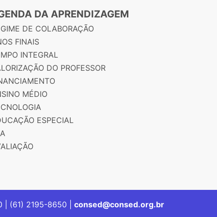
GENDA DA APRENDIZAGEM
EGIME DE COLABORAÇÃO
OS FINAIS
EMPO INTEGRAL
ALORIZAÇÃO DO PROFESSOR
INANCIAMENTO
NSINO MÉDIO
ECNOLOGIA
DUCAÇÃO ESPECIAL
JA
VALIAÇÃO
00 | (61) 2195-8650 |
consed@consed.org.br