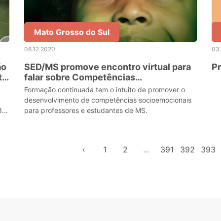
Mato Grosso do Sul
08.12.2020
03
ão
SED/MS promove encontro virtual para
Pr
ir
falar sobre Competências
Socioemocionais
Formação continuada tem o intuito de promover o
desenvolvimento de competências socioemocionais
8
para professores e estudantes de MS.
‹
1
2
...
391
392
393