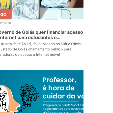
GO
12.2020
verno de Goiás quer financiar acesso
Internet para estudantes e
ofessores da rede estadual
quarta-feira (2/12), foi publicado no Diário Oficial
 Estado de Goiás chamamento público para
eradoras de acesso à Internet móvel