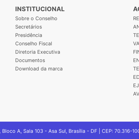
INSTITUCIONAL
A
Sobre o Conselho
R
Secretários
AN
Presidência
T
Conselho Fiscal
V
Diretoria Executiva
F
Documentos
E
Download da marca
T
E
E
A
, Bloco A, Sala 103 - Asa Sul, Brasília - DF | CEP: 70.316-1