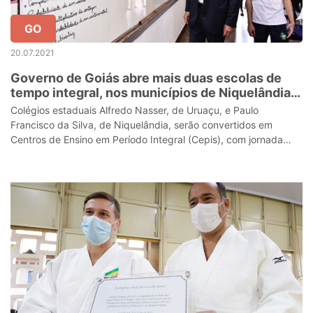
GO
20.07.2021
Governo de Goiás abre mais duas escolas de
tempo integral, nos municípios de Niquelândia e
Uruaçu, Norte goiano
Colégios estaduais Alfredo Nasser, de Uruaçu, e Paulo
Francisco da Silva, de Niquelândia, serão convertidos em
Centros de Ensino em Período Integral (Cepis), com jornada
escolar de 9 horas diárias.