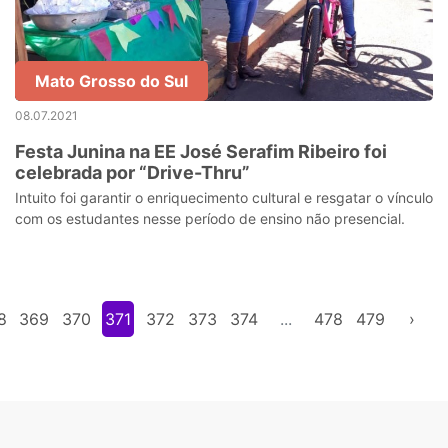
Mato Grosso do Sul
08.07.2021
Festa Junina na EE José Serafim Ribeiro foi
celebrada por “Drive-Thru”
Intuito foi garantir o enriquecimento cultural e resgatar o vínculo
com os estudantes nesse período de ensino não presencial.
8
369
370
371
372
373
374
...
478
479
›