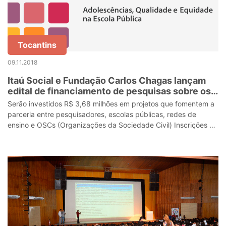
Tocantins
09.11.2018
Itaú Social e Fundação Carlos Chagas lançam
edital de financiamento de pesquisas sobre os
Anos Finais do Ensino Fundamental
Serão investidos R$ 3,68 milhões em projetos que fomentem a
parceria entre pesquisadores, escolas públicas, redes de
ensino e OSCs (Organizações da Sociedade Civil) Inscrições de
projetos podem se