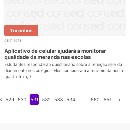
Tocantins
08.11.2018
Aplicativo de celular ajudará a monitorar
qualidade da merenda nas escolas
Estudantes responderão questionário sobre a refeição servida
diariamente nos colégios. Eles conheceram a ferramenta nesta
quarta-feira, 7
8
529
530
531
532
533
534
...
550
551
›