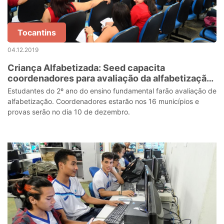
Tocantins
04.12.2019
Criança Alfabetizada: Seed capacita
coordenadores para avaliação da alfabetização
no Amapá
Estudantes do 2º ano do ensino fundamental farão avaliação de
alfabetização. Coordenadores estarão nos 16 municípios e
provas serão no dia 10 de dezembro.