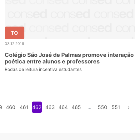
TO
03.12.2019
Colégio São José de Palmas promove interação
poética entre alunos e professores
Rodas de leitura incentiva estudantes
9
460
461
462
463
464
465
...
550
551
›