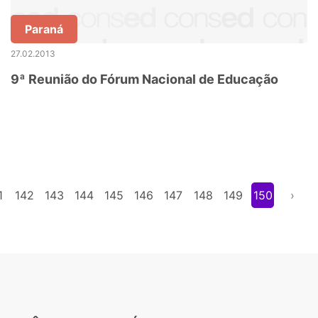
Paraná
27.02.2013
9ª Reunião do Fórum Nacional de Educação
1
142
143
144
145
146
147
148
149
150
›