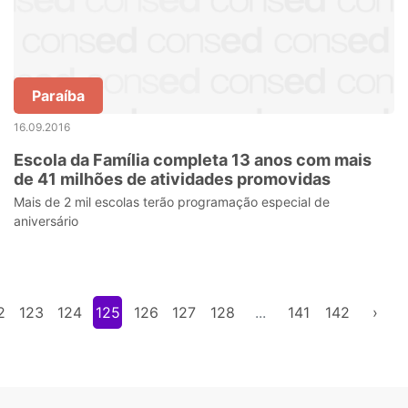
Paraíba
16.09.2016
Escola da Família completa 13 anos com mais
de 41 milhões de atividades promovidas
Mais de 2 mil escolas terão programação especial de
aniversário
2
123
124
125
126
127
128
...
141
142
›