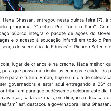
 Hana Ghassan, entregou nesta quinta-feira (7), à 
 pelo programa “Creches Por Todo o Pará”. Com
paço público integra o pacote de ações do Gove
agas e o acesso à educação infantil em todo o Par
ença do secretário de Educação, Ricardo Sefer, e do
scola, lugar de criança é na creche. Nada melhor qu
 para que possa matricular as crianças e cuidar da p
e e para o futuro. Então, hoje é um dia de celebra
e ser governadora e estar aqui entregando a 26ª c
ontribuíram para que pudéssemos celebrar este dia. 
a avançar, cada vez mais, em direção à educação 
ssas famílias”, destacou a governadora Hana Ghassan