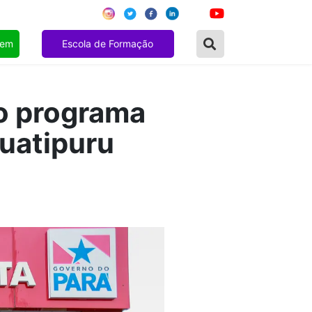
gem
Escola de Formação
o programa
Quatipuru