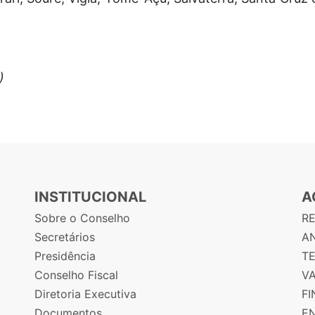
)
INSTITUCIONAL
A
Sobre o Conselho
R
Secretários
AN
Presidência
T
Conselho Fiscal
V
Diretoria Executiva
F
Documentos
E