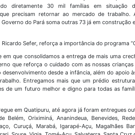
ndo diretamente 30 mil famílias em situação de 
 que precisam retornar ao mercado de trabalho. 
 Governo do Pará soma outras 73 já em construção 
 Ricardo Sefer, reforça a importância do programa “
e em que consolidamos a entrega de mais uma crec
no que reforça o cuidado com as nossas crianças 
 desenvolvimento desde a infância, além do apoio 
rabalho. Entregamos mais que um prédio estrutur
 de um futuro melhor e digno para todas as famílias
egue em Quatipuru, até agora já foram entregues ou
de Belém, Oriximiná, Ananindeua, Benevides, Re
aço, Curuçá, Marabá, Igarapé-Açu, Magalhães Barat
ari, Soure, Vigia, Tomé-Açu, Salvaterra, Santa Cruz 