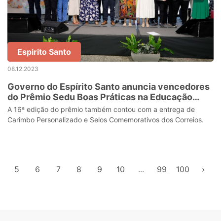
Espirito Santo
08.12.2023
Governo do Espírito Santo anuncia vencedores
do Prêmio Sedu Boas Práticas na Educação
2023
A 16ª edição do prêmio também contou com a entrega de
Carimbo Personalizado e Selos Comemorativos dos Correios.
5
6
7
8
9
10
...
99
100
›