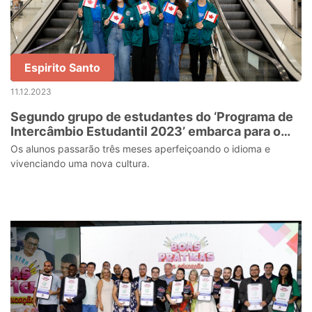
Espirito Santo
11.12.2023
Segundo grupo de estudantes do ‘Programa de
Intercâmbio Estudantil 2023’ embarca para o
Canadá
Os alunos passarão três meses aperfeiçoando o idioma e
vivenciando uma nova cultura.