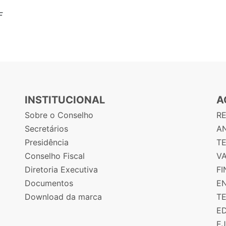
F
INSTITUCIONAL
A
Sobre o Conselho
R
Secretários
AN
Presidência
T
Conselho Fiscal
V
Diretoria Executiva
F
Documentos
E
Download da marca
T
E
E