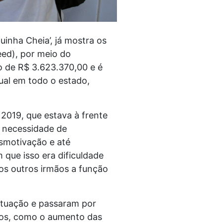
inha Cheia’, já mostra os
eed), por meio do
 de R$ 3.623.370,00 e é
ual em todo o estado,
 2019, que estava à frente
a necessidade de
esmotivação e até
 que isso era dificuldade
 os outros irmãos a função
situação e passaram por
ados, como o aumento das