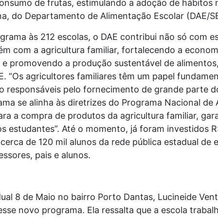
sumo de frutas, estimulando a adoção de hábitos m
gina, do Departamento de Alimentação Escolar (DAE/
rama às 212 escolas, o DAE contribui não só com es
m com a agricultura familiar, fortalecendo a econom
o e promovendo a produção sustentável de alimentos,
E. “Os agricultores familiares têm um papel fundame
ão responsáveis pelo fornecimento de grande parte do
ma se alinha às diretrizes do Programa Nacional de 
ara a compra de produtos da agricultura familiar, ga
os estudantes”. Até o momento, já foram investidos 
cerca de 120 mil alunos da rede pública estadual de e
ssores, pais e alunos.
dual 8 de Maio no bairro Porto Dantas, Lucineide Ven
desse novo programa. Ela ressalta que a escola trabal