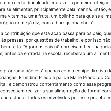
 uma certa dificuldade em fazer a primeira refeição 
ara se alimentar, principalmente pela manhã. Então, 
uma vitamina, uma fruta, um bolinho para que se alim
próprio nome já diz, com a barriguinha cheia”.
a contribuição que esta ação passa para os pais, qu
sa às pressas, por questões de trabalho, e por isso n
bem feita. “Agora os pais não precisam ficar naque
s, antes da entrada na escola, receberão um aliment
o programa não está apenas com a equipe diretiva da
ianças. Erundino Prado é pai de Marie Prado, do Col
ital, e demonstrou contentamento como esse progra
conseguem realizar a sua alimentação de forma corre
o ao estudo. Todos os envolvidos por esse projeto e
.