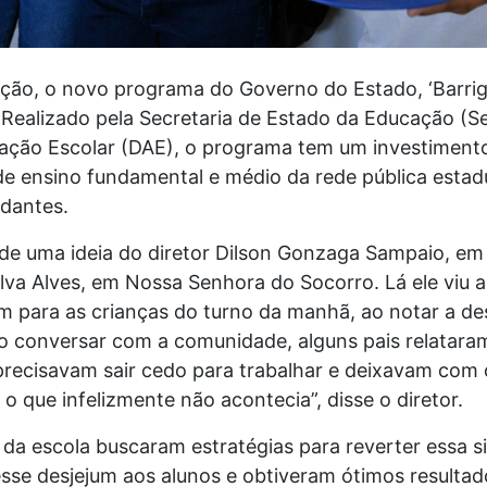
ão, o novo programa do Governo do Estado, ‘Barrigu
. Realizado pela Secretaria de Estado da Educação (S
ção Escolar (DAE), o programa tem um investimento
de ensino fundamental e médio da rede pública estad
udantes.
ir de uma ideia do diretor Dilson Gonzaga Sampaio, em
lva Alves, em Nossa Senhora do Socorro. Lá ele viu 
m para as crianças do turno da manhã, ao notar a d
o conversar com a comunidade, alguns pais relataram
 precisavam sair cedo para trabalhar e deixavam com
 o que infelizmente não acontecia”, disse o diretor.
pe da escola buscaram estratégias para reverter essa 
esse desjejum aos alunos e obtiveram ótimos result