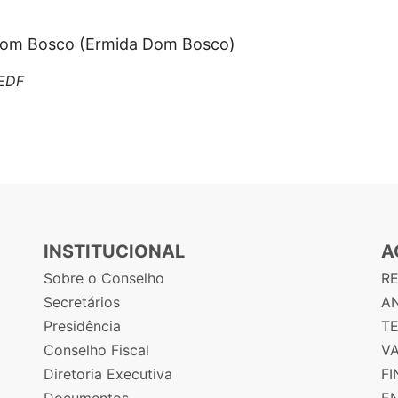
 Dom Bosco (Ermida Dom Bosco)
EEDF
INSTITUCIONAL
A
Sobre o Conselho
R
Secretários
AN
Presidência
T
Conselho Fiscal
V
Diretoria Executiva
F