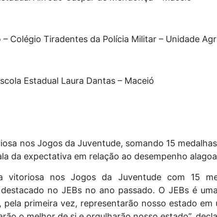
– Colégio Tiradentes da Polícia Militar – Unidade Agr
 Escola Estadual Laura Dantas – Maceió
iosa nos Jogos da Juventude, somando 15 medalhas,
fala da expectativa em relação ao desempenho alago
 vitoriosa nos Jogos da Juventude com 15 med
e destacado no JEBs no ano passado. O JEBs é uma
, pela primeira vez, representarão nosso estado em
rão o melhor de si e orgulharão nosso estado”, decla