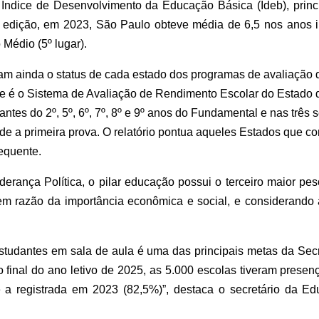
Índice de Desenvolvimento da Educação Básica (Ideb), princi
 edição, em 2023, São Paulo obteve média de 6,5 nos anos ini
o Médio (5º lugar).
omam ainda o status de cada estado dos programas de avaliação
e é o Sistema de Avaliação de Rendimento Escolar do Estado 
ntes do 2º, 5º, 6º, 7º, 8º e 9º anos do Fundamental e nas três
e a primeira prova. O relatório pontua aqueles Estados que co
equente.
rança Política, o pilar educação possui o terceiro maior pes
em razão da importância econômica e social, e considerando 
studantes em sala de aula é uma das principais metas da Se
 final do ano letivo de 2025, as 5.000 escolas tiveram prese
 a registrada em 2023 (82,5%)”, destaca o secretário da 