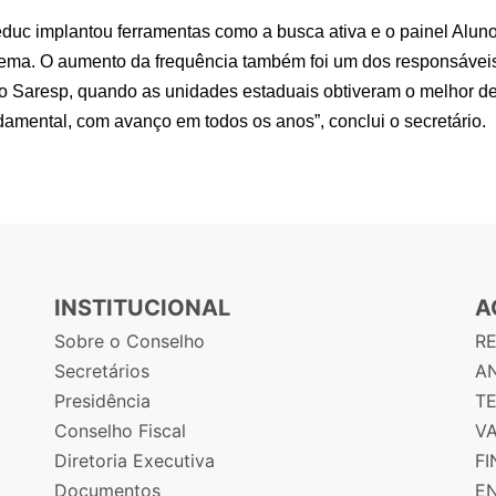
educ implantou ferramentas como a busca ativa e o painel Aluno
ema. O aumento da frequência também foi um dos responsáveis 
do Saresp, quando as unidades estaduais obtiveram o melhor d
mental, com avanço em todos os anos”, conclui o secretário.
INSTITUCIONAL
A
Sobre o Conselho
R
Secretários
AN
Presidência
T
Conselho Fiscal
V
Diretoria Executiva
F
Documentos
E