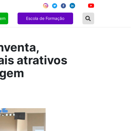
gem
Escola de Formação
nventa,
is atrativos
zagem