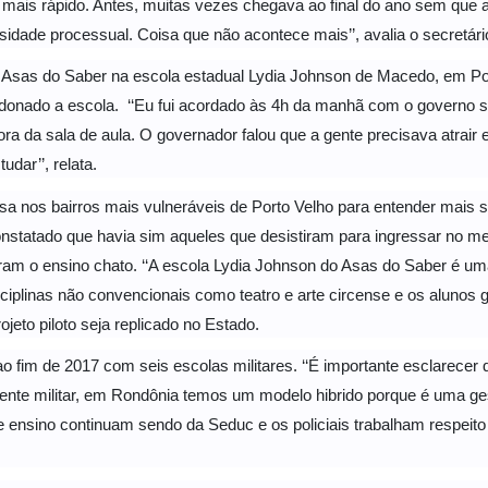
m mais rápido. Antes, muitas vezes chegava ao final do ano sem que
idade processual. Coisa que não acontece mais’’, avalia o secretári
 Asas do Saber na escola estadual Lydia Johnson de Macedo, em Por
onado a escola. ‘‘Eu fui acordado às 4h da manhã com o governo se
ora da sala de aula. O governador falou que a gente precisava atra
udar’’, relata.
uisa nos bairros mais vulneráveis de Porto Velho para entender mais
onstatado que havia sim aqueles que desistiram para ingressar no m
m o ensino chato. ‘‘A escola Lydia Johnson do Asas do Saber é uma
isciplinas não convencionais como teatro e arte circense e os aluno
rojeto piloto seja replicado no Estado.
o fim de 2017 com seis escolas militares. ‘‘É importante esclarecer 
ente militar, em Rondônia temos um modelo hibrido porque é uma gest
e ensino continuam sendo da Seduc e os policiais trabalham respeito