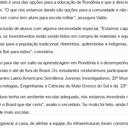
delo é uma das opções para a educação de Rondônia e que é direcio
e. ‘‘O que nós estamos dando são opções para a comunidade e não m
ssim como tem aluno para escola militar’’, assegura Valdo.
nclusão de alunos com alguma necessidade especial. ‘‘Estamos capa
, os investimentos estão sendo feitos em compra de materiais e equi
s para a população tradicional: ribeirinhos, quilombolas e indígena
luir para todos’’, considera.
ção para dar um salto na aprendizagem em Rondônia é o desempenh
ais e até de fora do Brasil. Os estudantes rondonienses participara
entro Latino Americano Semilleros Jovenes Investigadores; 32ª Mostr
Tecnologias, Engenharias e Ciências do Mato Grosso do Sul e da 23ª
 aluno tenha um ambiente escolar adequado, nós estamos investindo
 Brasil que dar certo’’, avalia o secretário. Se muito foi feito, aind
de mais escolas.
organizar a casa, de alinhar a equipe. As infraestruturas foram const