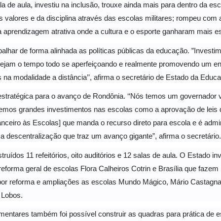
 de aula, investiu na inclusão, trouxe ainda mais para dentro da es
os valores e da disciplina através das escolas militares; rompeu com
 aprendizagem atrativa onde a cultura e o esporte ganharam mais e
balhar de forma alinhada as políticas públicas da educação. ”Invest
tejam o tempo todo se aperfeiçoando e realmente promovendo um ens
s na modalidade a distância’’, afirma o secretário de Estado da Educ
tratégica para o avanço de Rondônia. ‘‘Nós temos um governador vi
vemos grandes investimentos nas escolas como a aprovação de leis
anceiro às Escolas] que manda o recurso direto para escola e é admi
 descentralização que traz um avanço gigante”, afirma o secretário.
truídos 11 refeitórios, oito auditórios e 12 salas de aula. O Estado 
reforma geral de escolas Flora Calheiros Cotrin e Brasília que fazem
por reforma e ampliações as escolas Mundo Mágico, Mário Castagna;
a Lobos.
ntares também foi possível construir as quadras para prática de e