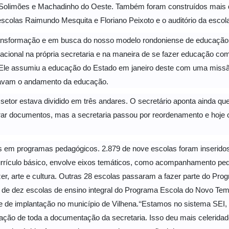
s Solimões e Machadinho do Oeste. Também foram construídos mais qua
scolas Raimundo Mesquita e Floriano Peixoto e o auditório da escol
ansformação e em busca do nosso modelo rondoniense de educaçã
izacional na própria secretaria e na maneira de se fazer educação 
o. Ele assumiu a educação do Estado em janeiro deste com uma missão
vavam o andamento da educação.
etor estava dividido em três andares. O secretário aponta ainda q
trar documentos, mas a secretaria passou por reordenamento e hoje
m programas pedagógicos. 2.879 de nove escolas foram inseridos
urrículo básico, envolve eixos temáticos, como acompanhamento ped
zer, arte e cultura. Outras 28 escolas passaram a fazer parte do Pr
m de dez escolas de ensino integral do Programa Escola do Novo Te
 de implantação no município de Vilhena.
‘‘Estamos no sistema SEI,
ação de toda a documentação da secretaria. Isso deu mais celerida