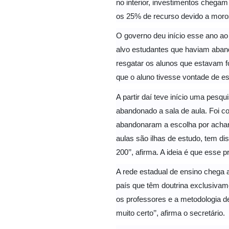
no interior, investimentos chega
os 25% de recurso devido a moros
O governo deu início esse ano ao
alvo estudantes que haviam aband
resgatar os alunos que estavam f
que o aluno tivesse vontade de est
A partir daí teve início uma pesq
abandonado a sala de aula. Foi c
abandonaram a escolha por achara
aulas são ilhas de estudo, tem d
200’’, afirma. A ideia é que esse p
A rede estadual de ensino chega a
país que têm doutrina exclusivam
os professores e a metodologia d
muito certo’’, afirma o secretário.