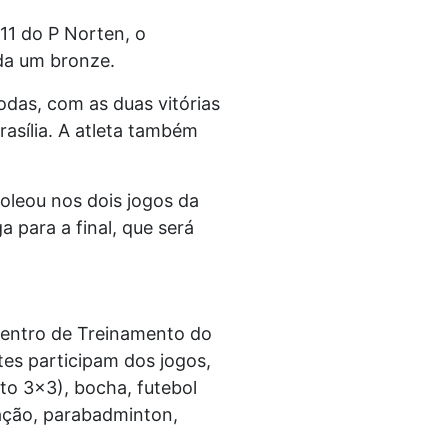
11 do P Norten, o
da um bronze.
das, com as duas vitórias
rasília. A atleta também
Goleou nos dois jogos da
a para a final, que será
Centro de Treinamento do
tes participam dos jogos,
to 3×3), bocha, futebol
atação, parabadminton,