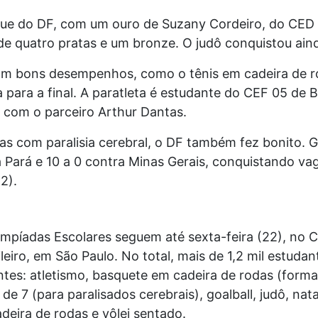
que do DF, com um ouro de Suzany Cordeiro, do CED 
de quatro pratas e um bronze. O judô conquistou ain
am bons desempenhos, como o tênis em cadeira de ro
a para a final. A paratleta é estudante do CEF 05 de B
s com o parceiro Arthur Dantas.
etas com paralisia cerebral, o DF também fez bonito. 
a Pará e 10 a 0 contra Minas Gerais, conquistando vag
2).
impíadas Escolares seguem até sexta-feira (22), no 
eiro, em São Paulo. No total, mais de 1,2 mil estudan
tes: atletismo, basquete em cadeira de rodas (forma
 de 7 (para paralisados cerebrais), goalball, judô, n
deira de rodas e vôlei sentado.