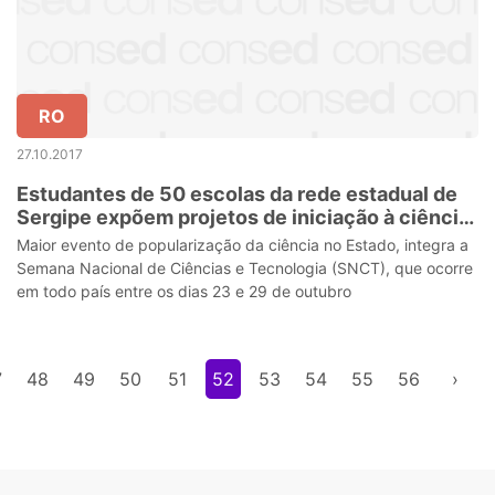
RO
27.10.2017
Estudantes de 50 escolas da rede estadual de
Sergipe expõem projetos de iniciação à ciência
e à tecnologia na 7ª Feira Científica
Maior evento de popularização da ciência no Estado, integra a
Semana Nacional de Ciências e Tecnologia (SNCT), que ocorre
em todo país entre os dias 23 e 29 de outubro
7
48
49
50
51
52
53
54
55
56
›