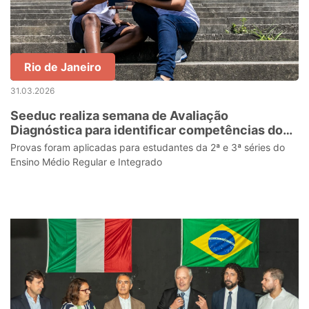
Rio de Janeiro
31.03.2026
Seeduc realiza semana de Avaliação
Diagnóstica para identificar competências dos
alunos da rede estadual
Provas foram aplicadas para estudantes da 2ª e 3ª séries do
Ensino Médio Regular e Integrado