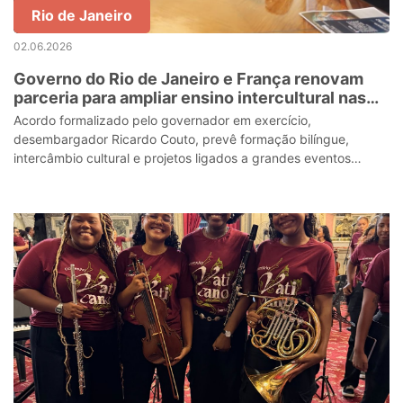
Rio de Janeiro
02.06.2026
Governo do Rio de Janeiro e França renovam
parceria para ampliar ensino intercultural nas
escolas estaduais
Acordo formalizado pelo governador em exercício,
desembargador Ricardo Couto, prevê formação bilíngue,
intercâmbio cultural e projetos ligados a grandes eventos
internacionai