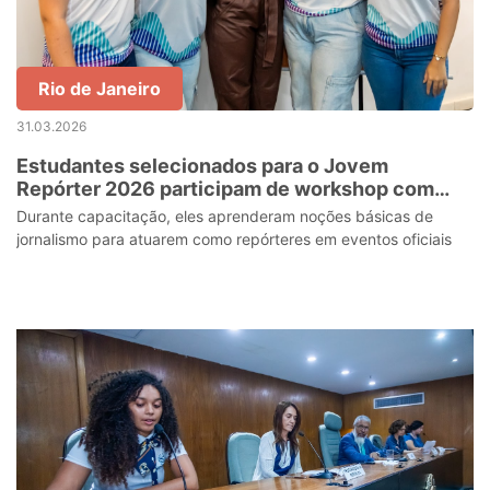
Rio de Janeiro
31.03.2026
Estudantes selecionados para o Jovem
Repórter 2026 participam de workshop com
profissionais de comunicação
Durante capacitação, eles aprenderam noções básicas de
jornalismo para atuarem como repórteres em eventos oficiais