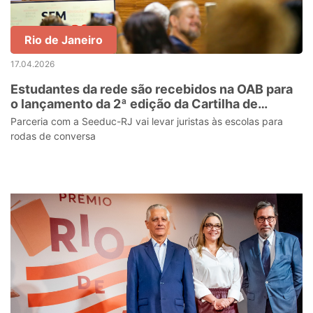
Rio de Janeiro
17.04.2026
Estudantes da rede são recebidos na OAB para
o lançamento da 2ª edição da Cartilha de
Combate à Intolerância Religiosa
Parceria com a Seeduc-RJ vai levar juristas às escolas para
rodas de conversa