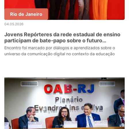
Rio de Janeiro
04.05.2026
Jovens Repórteres da rede estadual de ensino
participam de bate-papo sobre o futuro
tecnológico no Instituto Coca-Cola
Encontro foi marcado por diálogos e aprendizados sobre o
universo da comunicação digital no contexto da educação