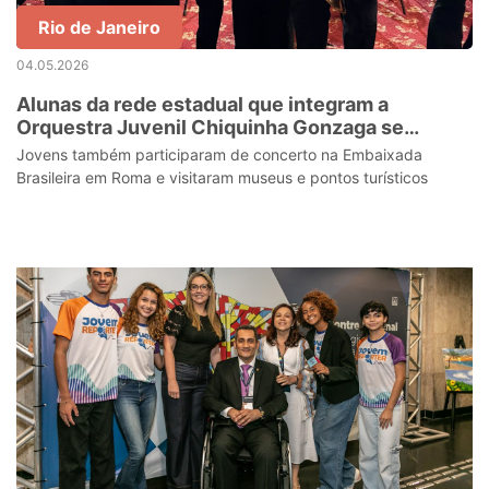
Rio de Janeiro
04.05.2026
Alunas da rede estadual que integram a
Orquestra Juvenil Chiquinha Gonzaga se
apresentaram para o Papa Leão XIV no Vaticano
Jovens também participaram de concerto na Embaixada
Brasileira em Roma e visitaram museus e pontos turísticos