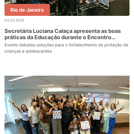
Rio de Janeiro
04.05.2026
Secretária Luciana Calaça apresenta as boas
práticas da Educação durante o Encontro
Nacional dos Magistrados da Infância e
Evento debateu soluções para o fortalecimento da proteção de
Juventude
crianças e adolescentes